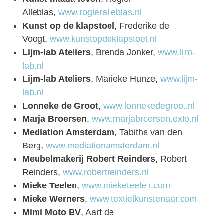
Alleblas,
www.rogieralleblas.nl
Kunst op de klapstoel
, Frederike de
Voogt,
www.kunstopdeklapstoel.nl
Lijm-lab Ateliers
, Brenda Jonker,
www.lijm-
lab.nl
Lijm-lab Ateliers
, Marieke Hunze,
www.lijm-
lab.nl
Lonneke de Groot
,
www.lonnekedegroot.nl
Marja Broersen
,
www.marjabroersen.exto.nl
Mediation Amsterdam
, Tabitha van den
Berg,
www.mediationamsterdam.nl
Meubelmakerij Robert Reinders
, Robert
Reinders,
www.robertreinders.nl
Mieke Teelen
,
www.mieketeelen.com
Mieke Werners
,
www.textielkunstenaar.com
Mimi Moto BV
, Aart de