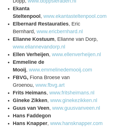
Döpp,
www.doppsieraden.nl
Ekanta
Steltenpool
,
www.ekantasteltenpool.com
Elbernard Restauraties
, Eric
Bernhard,
www.ericbernhard.nl
Elianne Kostuum
, Elianne van Dorp,
www.eliannevandorp.nl
Ellen Verheijen
,
www.ellenverheijen.nl
Emmeline de
Mooij
,
www.emmelinedemooij.com
FBVG,
Fiona Broese van
Groenou,
www.fbvg.art
Frits Heimans
,
www.fritsheimans.nl
Gineke Zikken
,
www.ginekezikken.nl
Guus van Veen
,
www.guusvanveen.nl
Hans Faddegon
Hans Knapper
,
www.hansknapper.com