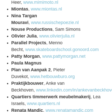
Heer,
www.mimimoto.nl
Miontas
,
www.miontas.nl
Nina Targan
Mouravi
,
www.russischepoezie.nl
Nouse Productions
, Sam Simons
Olivier Julia
,
www.olivierjulia.nl
Parallel Projects
, Menno
Becht,
www.skateboardschool.gonoord.com
Patty Morgan
,
www.pattymorgan.net
Paula Magnus
Plan van Aanpak 2
, Pieter
Duvekot,
www.hetbouwburo.org
Praktijkbouwer
, Anke van
Beckhoven,
www.linkedin.com/in/ankevanbeckho
Quartiers timmerwerk meubelmakerij
, Lea
Israels,
www.quartiers.nl
Renata Mandic
,
www.renatamandic.com