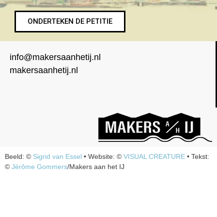
ONDERTEKEN DE PETITIE
info@makersaanhetij.nl
makersaanhetij.nl
Beeld: ©
Sigrid van Essel
• Website: ©
VISUAL CREATURE
• Tekst:
©
Jérôme Gommers
/Makers aan het IJ