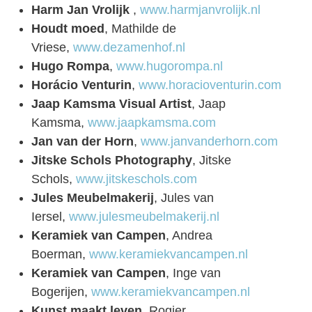
Harm Jan Vrolijk
,
www.harmjanvrolijk.nl
Houdt moed
, Mathilde de
Vriese,
www.dezamenhof.nl
Hugo Rompa
,
www.hugorompa.nl
Horácio Venturin
,
www.horacioventurin.com
Jaap Kamsma Visual Artist
, Jaap
Kamsma,
www.jaapkamsma.com
Jan van der Horn
,
www.janvanderhorn.com
Jitske Schols Photography
, Jitske
Schols,
www.jitskeschols.com
Jules Meubelmakerij
, Jules van
Iersel,
www.julesmeubelmakerij.nl
Keramiek van Campen
, Andrea
Boerman,
www.keramiekvancampen.nl
Keramiek van Campen
, Inge van
Bogerijen,
www.keramiekvancampen.nl
Kunst maakt leven
, Rogier