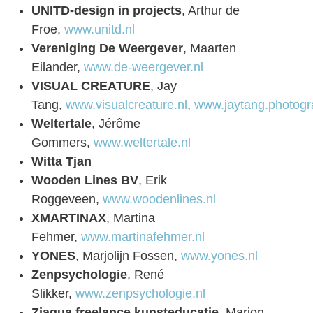
UNITD-design in projects
, Arthur de
Froe,
www.unitd.nl
Vereniging De Weergever
, Maarten
Eilander,
www.de-weergever.nl
VISUAL CREATURE
, Jay
Tang,
www.visualcreature.nl
,
www.jaytang.photog
Weltertale
, Jérôme
Gommers,
www.weltertale.nl
Witta Tjan
Wooden Lines BV
, Erik
Roggeveen,
www.woodenlines.nl
XMARTINAX
, Martina
Fehmer,
www.martinafehmer.nl
YONES
, Marjolijn Fossen,
www.yones.nl
Zenpsychologie
, René
Slikker,
www.zenpsychologie.nl
Ziaqua freelance kunsteducatie
, Marion