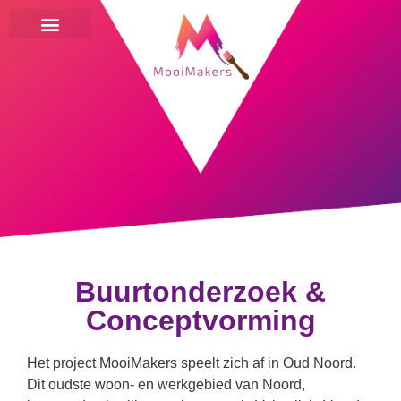
Ga
Programma en route
Buurtonderzoek & Conceptvorming
Het Geluid van Noord
Levende Gevel
Unus Mundus
Toen en Nu
naar
de
inhoud
Buurtonderzoek &
Conceptvorming
Het project MooiMakers speelt zich af in Oud Noord.
Dit oudste woon- en werkgebied van Noord,